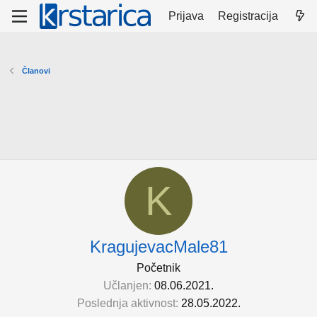
Prijava
Registracija
Članovi
K
KragujevacMale81
Početnik
Učlanjen
08.06.2021.
Poslednja aktivnost
28.05.2022.