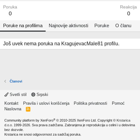
Poruka
Reakcija
0
0
Poruke na profilima
Najnovije aktivnosti
Poruke
O članu
Još uvek nema poruka na KragujevacMale81 profilu.
Članovi
Svetli stil
Srpski
Kontakt
Pravila i uslovi korišćenja
Politika privatnosti
Pomoć
Naslovna
R
S
S
®
Community platform by XenForo
© 2010-2025 XenForo Ltd.
Copyright ©
Krstarica
d.o.o.
1999-2026. Sva prava zadržana. Zabranjena je reprodukcija u celini i u delovima
bez dozvole.
Krstarica ne snosi odgovornost za sadržaj poruka.