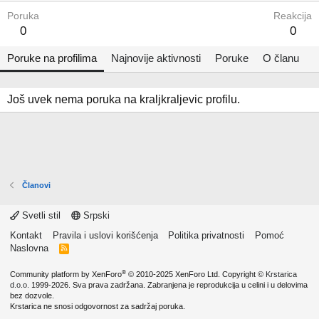
Poruka
Reakcija
0
0
Poruke na profilima
Najnovije aktivnosti
Poruke
O članu
Još uvek nema poruka na kraljkraljevic profilu.
Članovi
Svetli stil
Srpski
Kontakt
Pravila i uslovi korišćenja
Politika privatnosti
Pomoć
Naslovna
R
S
S
®
Community platform by XenForo
© 2010-2025 XenForo Ltd.
Copyright ©
Krstarica
d.o.o.
1999-2026. Sva prava zadržana. Zabranjena je reprodukcija u celini i u delovima
bez dozvole.
Krstarica ne snosi odgovornost za sadržaj poruka.