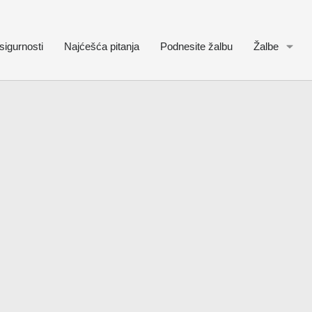
sigurnosti
Najćešća pitanja
Podnesite žalbu
Žalbe