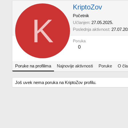
KriptoZov
K
Početnik
Učlanjen
27.05.2025.
Poslednja aktivnost
27.07.20
Poruka
0
Poruke na profilima
Najnovije aktivnosti
Poruke
O čl
Još uvek nema poruka na KriptoZov profilu.