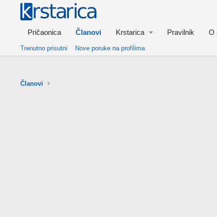
Pričaonica
Članovi
Krstarica
Pravilnik
O 
Trenutno prisutni
Nove poruke na profilima
Članovi