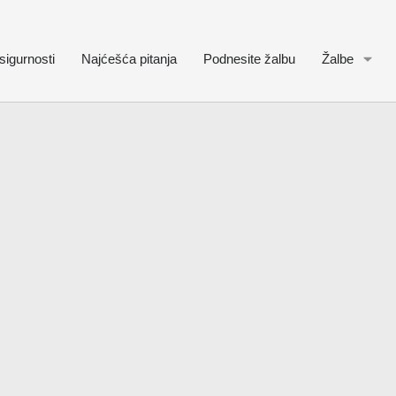
sigurnosti
Najćešća pitanja
Podnesite žalbu
Žalbe