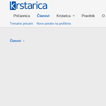
Pričaonica
Članovi
Krstarica
Pravilnik
O 
Trenutno prisutni
Nove poruke na profilima
Članovi