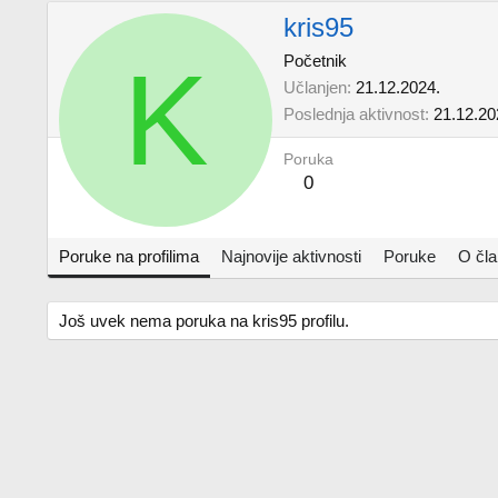
kris95
K
Početnik
Učlanjen
21.12.2024.
Poslednja aktivnost
21.12.20
Poruka
0
Poruke na profilima
Najnovije aktivnosti
Poruke
O čl
Još uvek nema poruka na kris95 profilu.