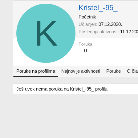
Kristel_-95_
K
Početnik
Učlanjen
07.12.2020.
Poslednja aktivnost
11.12.20
Poruka
0
Poruke na profilima
Najnovije aktivnosti
Poruke
O čl
Još uvek nema poruka na Kristel_-95_ profilu.