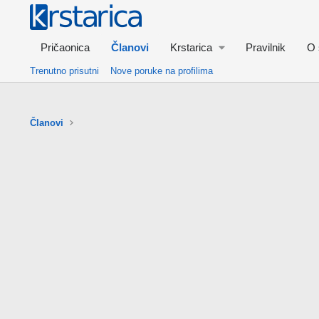
Pričaonica
Članovi
Krstarica
Pravilnik
O 
Trenutno prisutni
Nove poruke na profilima
Članovi