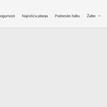
sigurnosti
Najćešća pitanja
Podnesite žalbu
Žalbe