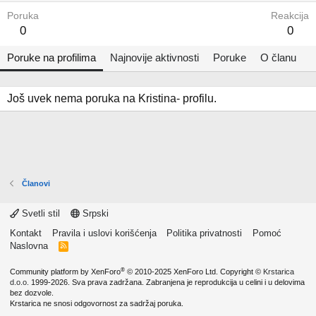
Poruka
Reakcija
0
0
Poruke na profilima
Najnovije aktivnosti
Poruke
O članu
Još uvek nema poruka na Kristina- profilu.
Članovi
Svetli stil
Srpski
Kontakt
Pravila i uslovi korišćenja
Politika privatnosti
Pomoć
Naslovna
R
S
S
®
Community platform by XenForo
© 2010-2025 XenForo Ltd.
Copyright ©
Krstarica
d.o.o.
1999-2026. Sva prava zadržana. Zabranjena je reprodukcija u celini i u delovima
bez dozvole.
Krstarica ne snosi odgovornost za sadržaj poruka.