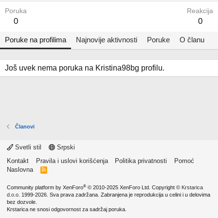
Poruka
Reakcija
0
0
Poruke na profilima
Najnovije aktivnosti
Poruke
O članu
Još uvek nema poruka na Kristina98bg profilu.
Članovi
Svetli stil
Srpski
Kontakt
Pravila i uslovi korišćenja
Politika privatnosti
Pomoć
Naslovna
R
S
S
®
Community platform by XenForo
© 2010-2025 XenForo Ltd.
Copyright ©
Krstarica
d.o.o.
1999-2026. Sva prava zadržana. Zabranjena je reprodukcija u celini i u delovima
bez dozvole.
Krstarica ne snosi odgovornost za sadržaj poruka.