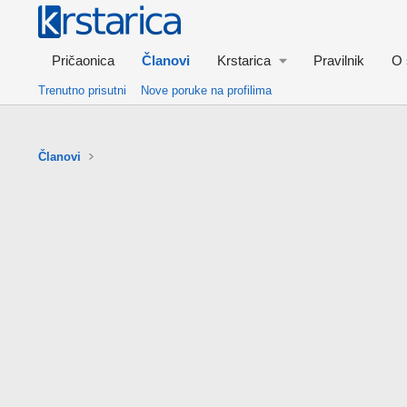
Pričaonica
Članovi
Krstarica
Pravilnik
O 
Trenutno prisutni
Nove poruke na profilima
Članovi