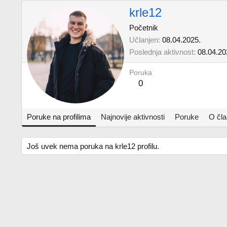
krle12
Početnik
Učlanjen
08.04.2025.
Poslednja aktivnost
08.04.20
Poruka
0
Poruke na profilima
Najnovije aktivnosti
Poruke
O čl
Još uvek nema poruka na krle12 profilu.