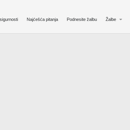
sigurnosti
Najćešća pitanja
Podnesite žalbu
Žalbe