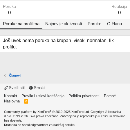
Poruka
Reakcija
0
0
Poruke na profilima
Najnovije aktivnosti
Poruke
O članu
Još uvek nema poruka na krupan_visok_normalan_lik
profilu.
Članovi
Svetli stil
Srpski
Kontakt
Pravila i uslovi korišćenja
Politika privatnosti
Pomoć
Naslovna
R
S
S
®
Community platform by XenForo
© 2010-2025 XenForo Ltd.
Copyright ©
Krstarica
d.o.o.
1999-2026. Sva prava zadržana. Zabranjena je reprodukcija u celini i u delovima
bez dozvole.
Krstarica ne snosi odgovornost za sadržaj poruka.