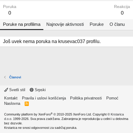
Poruka
Reakcija
0
0
Poruke na profilima
Najnovije aktivnosti
Poruke
O članu
Još uvek nema poruka na krusevac037 profilu.
Članovi
Svetli stil
Srpski
Kontakt
Pravila i uslovi korišćenja
Politika privatnosti
Pomoć
Naslovna
R
S
S
®
Community platform by XenForo
© 2010-2025 XenForo Ltd.
Copyright ©
Krstarica
d.o.o.
1999-2026. Sva prava zadržana. Zabranjena je reprodukcija u celini i u delovima
bez dozvole.
Krstarica ne snosi odgovornost za sadržaj poruka.