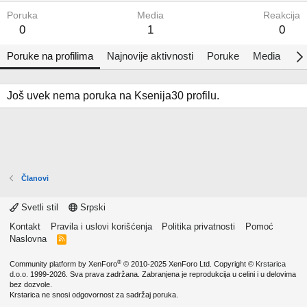
Poruka
Media
Reakcija
0
1
0
Poruke na profilima
Najnovije aktivnosti
Poruke
Media
Al
Još uvek nema poruka na Ksenija30 profilu.
Članovi
Svetli stil
Srpski
Kontakt
Pravila i uslovi korišćenja
Politika privatnosti
Pomoć
Naslovna
R
S
S
®
Community platform by XenForo
© 2010-2025 XenForo Ltd.
Copyright ©
Krstarica
d.o.o.
1999-2026. Sva prava zadržana. Zabranjena je reprodukcija u celini i u delovima
bez dozvole.
Krstarica ne snosi odgovornost za sadržaj poruka.