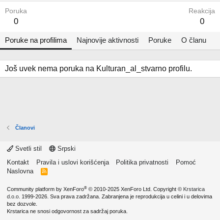
Poruka
Reakcija
0
0
Poruke na profilima
Najnovije aktivnosti
Poruke
O članu
Još uvek nema poruka na Kulturan_al_stvarno profilu.
Članovi
Svetli stil
Srpski
Kontakt
Pravila i uslovi korišćenja
Politika privatnosti
Pomoć
Naslovna
R
S
S
®
Community platform by XenForo
© 2010-2025 XenForo Ltd.
Copyright ©
Krstarica
d.o.o.
1999-2026. Sva prava zadržana. Zabranjena je reprodukcija u celini i u delovima
bez dozvole.
Krstarica ne snosi odgovornost za sadržaj poruka.