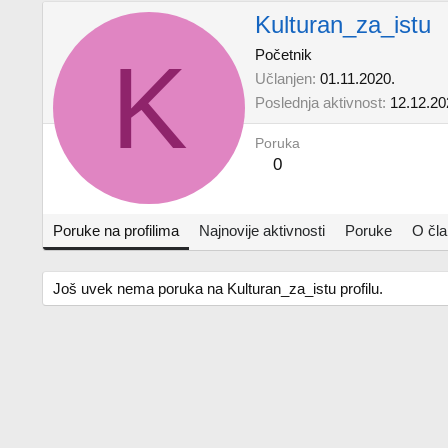
Kulturan_za_istu
K
Početnik
Učlanjen
01.11.2020.
Poslednja aktivnost
12.12.20
Poruka
0
Poruke na profilima
Najnovije aktivnosti
Poruke
O čl
Još uvek nema poruka na Kulturan_za_istu profilu.