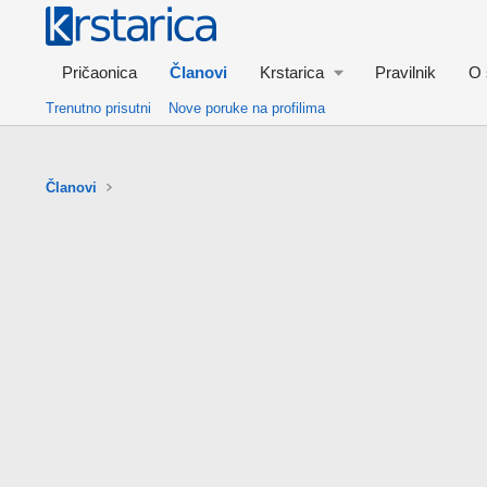
Pričaonica
Članovi
Krstarica
Pravilnik
O 
Trenutno prisutni
Nove poruke na profilima
Članovi