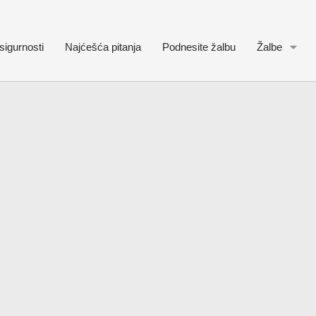
sigurnosti
Najćešća pitanja
Podnesite žalbu
Žalbe