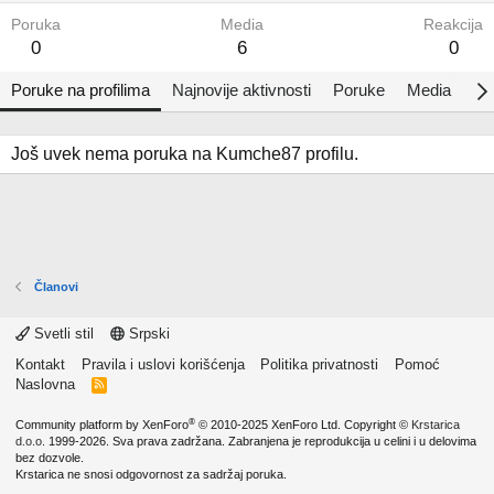
Poruka
Media
Reakcija
0
6
0
Poruke na profilima
Najnovije aktivnosti
Poruke
Media
Al
Još uvek nema poruka na Kumche87 profilu.
Članovi
Svetli stil
Srpski
Kontakt
Pravila i uslovi korišćenja
Politika privatnosti
Pomoć
Naslovna
R
S
S
®
Community platform by XenForo
© 2010-2025 XenForo Ltd.
Copyright ©
Krstarica
d.o.o.
1999-2026. Sva prava zadržana. Zabranjena je reprodukcija u celini i u delovima
bez dozvole.
Krstarica ne snosi odgovornost za sadržaj poruka.