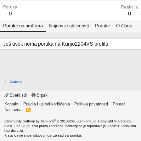
Poruka
Reakcija
0
0
Poruke na profilima
Najnovije aktivnosti
Poruke
O članu
Još uvek nema poruka na Kunjo2204VS profilu.
Članovi
Svetli stil
Srpski
Kontakt
Pravila i uslovi korišćenja
Politika privatnosti
Pomoć
Naslovna
R
S
S
®
Community platform by XenForo
© 2010-2025 XenForo Ltd.
Copyright ©
Krstarica
d.o.o.
1999-2026. Sva prava zadržana. Zabranjena je reprodukcija u celini i u delovima
bez dozvole.
Krstarica ne snosi odgovornost za sadržaj poruka.