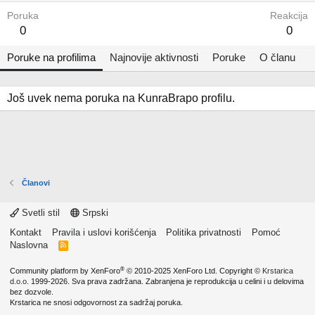
Poruka
Reakcija
0
0
Poruke na profilima
Najnovije aktivnosti
Poruke
O članu
Još uvek nema poruka na KunraBrapo profilu.
Članovi
Svetli stil
Srpski
Kontakt
Pravila i uslovi korišćenja
Politika privatnosti
Pomoć
Naslovna
R
S
S
®
Community platform by XenForo
© 2010-2025 XenForo Ltd.
Copyright ©
Krstarica
d.o.o.
1999-2026. Sva prava zadržana. Zabranjena je reprodukcija u celini i u delovima
bez dozvole.
Krstarica ne snosi odgovornost za sadržaj poruka.