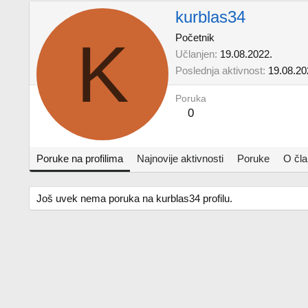
kurblas34
K
Početnik
Učlanjen
19.08.2022.
Poslednja aktivnost
19.08.20
Poruka
0
Poruke na profilima
Najnovije aktivnosti
Poruke
O čl
Još uvek nema poruka na kurblas34 profilu.