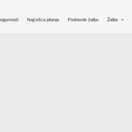
sigurnosti
Najćešća pitanja
Podnesite žalbu
Žalbe