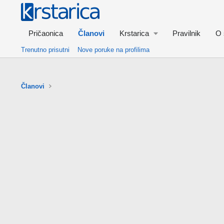
Pričaonica
Članovi
Krstarica
Pravilnik
O 
Trenutno prisutni
Nove poruke na profilima
Članovi