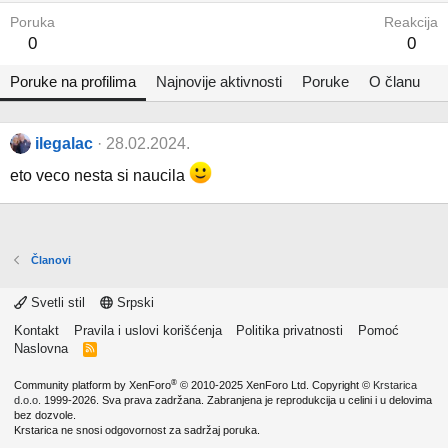
Poruka
Reakcija
0
0
Poruke na profilima
Najnovije aktivnosti
Poruke
O članu
ilegalac
28.02.2024.
eto veco nesta si naucila
Članovi
Svetli stil
Srpski
Kontakt
Pravila i uslovi korišćenja
Politika privatnosti
Pomoć
Naslovna
R
S
S
®
Community platform by XenForo
© 2010-2025 XenForo Ltd.
Copyright ©
Krstarica
d.o.o.
1999-2026. Sva prava zadržana. Zabranjena je reprodukcija u celini i u delovima
bez dozvole.
Krstarica ne snosi odgovornost za sadržaj poruka.