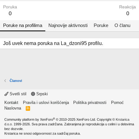
Poruka
Reakcija
0
0
Poruke na profilima
Najnovije aktivnosti
Poruke
O članu
Još uvek nema poruka na La_dzoni95 profilu.
Članovi
Svetli stil
Srpski
Kontakt
Pravila i uslovi korišćenja
Politika privatnosti
Pomoć
Naslovna
R
S
S
®
Community platform by XenForo
© 2010-2025 XenForo Ltd.
Copyright ©
Krstarica
d.o.o.
1999-2026. Sva prava zadržana. Zabranjena je reprodukcija u celini i u delovima
bez dozvole.
Krstarica ne snosi odgovornost za sadržaj poruka.