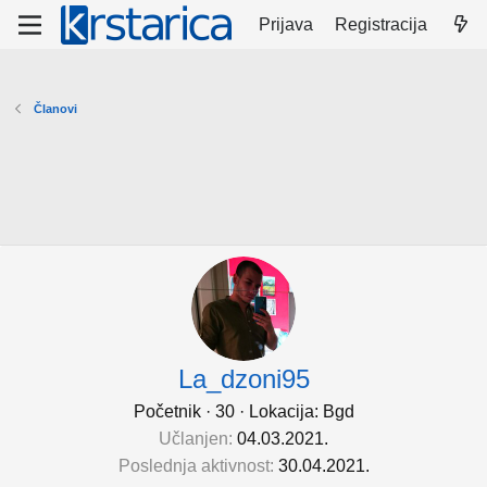
Prijava
Registracija
Članovi
La_dzoni95
Početnik
·
30
·
Lokacija:
Bgd
Učlanjen
04.03.2021.
Poslednja aktivnost
30.04.2021.