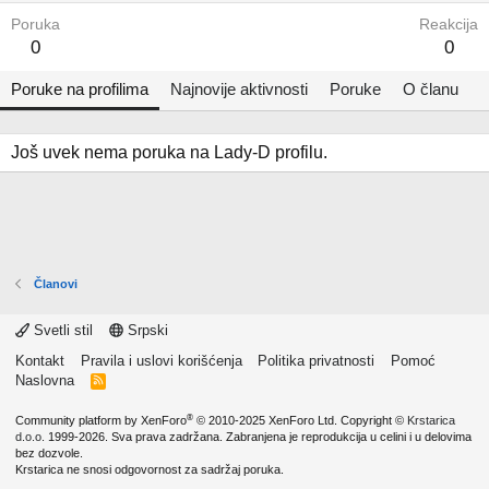
Poruka
Reakcija
0
0
Poruke na profilima
Najnovije aktivnosti
Poruke
O članu
Još uvek nema poruka na Lady-D profilu.
Članovi
Svetli stil
Srpski
Kontakt
Pravila i uslovi korišćenja
Politika privatnosti
Pomoć
Naslovna
R
S
S
®
Community platform by XenForo
© 2010-2025 XenForo Ltd.
Copyright ©
Krstarica
d.o.o.
1999-2026. Sva prava zadržana. Zabranjena je reprodukcija u celini i u delovima
bez dozvole.
Krstarica ne snosi odgovornost za sadržaj poruka.