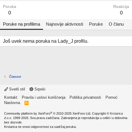
Poruka
Reakcija
0
0
Poruke na profilima
Najnovije aktivnosti
Poruke
O članu
Još uvek nema poruka na Lady_J profilu.
Članovi
Svetli stil
Srpski
Kontakt
Pravila i uslovi korišćenja
Politika privatnosti
Pomoć
Naslovna
R
S
S
®
Community platform by XenForo
© 2010-2025 XenForo Ltd.
Copyright ©
Krstarica
d.o.o.
1999-2026. Sva prava zadržana. Zabranjena je reprodukcija u celini i u delovima
bez dozvole.
Krstarica ne snosi odgovornost za sadržaj poruka.