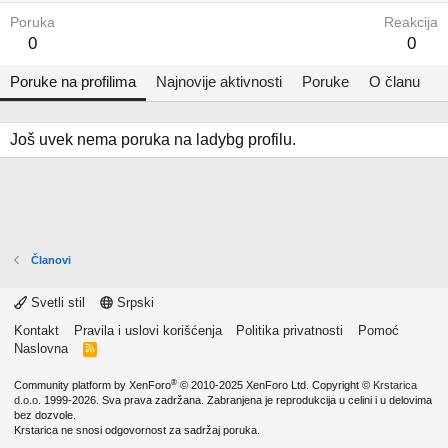
Poruka
Reakcija
0
0
Poruke na profilima
Najnovije aktivnosti
Poruke
O članu
Još uvek nema poruka na ladybg profilu.
Članovi
Svetli stil
Srpski
Kontakt
Pravila i uslovi korišćenja
Politika privatnosti
Pomoć
Naslovna
R
S
S
®
Community platform by XenForo
© 2010-2025 XenForo Ltd.
Copyright ©
Krstarica
d.o.o.
1999-2026. Sva prava zadržana. Zabranjena je reprodukcija u celini i u delovima
bez dozvole.
Krstarica ne snosi odgovornost za sadržaj poruka.