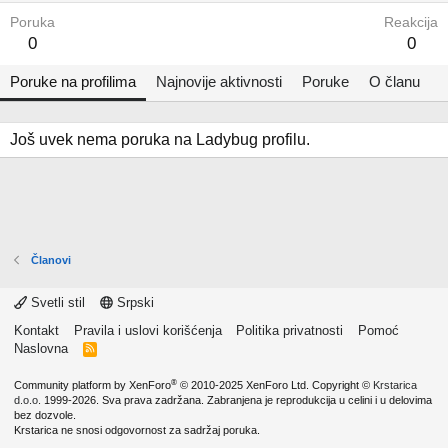
Poruka
Reakcija
0
0
Poruke na profilima
Najnovije aktivnosti
Poruke
O članu
Još uvek nema poruka na Ladybug profilu.
Članovi
Svetli stil
Srpski
Kontakt
Pravila i uslovi korišćenja
Politika privatnosti
Pomoć
Naslovna
R
S
S
®
Community platform by XenForo
© 2010-2025 XenForo Ltd.
Copyright ©
Krstarica
d.o.o.
1999-2026. Sva prava zadržana. Zabranjena je reprodukcija u celini i u delovima
bez dozvole.
Krstarica ne snosi odgovornost za sadržaj poruka.