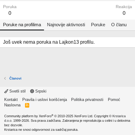
Poruka
Reakcija
0
0
Poruke na profilima
Najnovije aktivnosti
Poruke
O članu
Još uvek nema poruka na Lajkon13 profilu.
Članovi
Svetli stil
Srpski
Kontakt
Pravila i uslovi korišćenja
Politika privatnosti
Pomoć
Naslovna
R
S
S
®
Community platform by XenForo
© 2010-2025 XenForo Ltd.
Copyright ©
Krstarica
d.o.o.
1999-2026. Sva prava zadržana. Zabranjena je reprodukcija u celini i u delovima
bez dozvole.
Krstarica ne snosi odgovornost za sadržaj poruka.