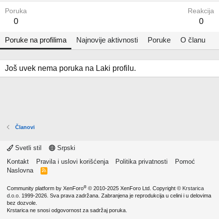
Poruka
Reakcija
0
0
Poruke na profilima
Najnovije aktivnosti
Poruke
O članu
Još uvek nema poruka na Laki profilu.
Članovi
Svetli stil
Srpski
Kontakt
Pravila i uslovi korišćenja
Politika privatnosti
Pomoć
Naslovna
R
S
S
®
Community platform by XenForo
© 2010-2025 XenForo Ltd.
Copyright ©
Krstarica
d.o.o.
1999-2026. Sva prava zadržana. Zabranjena je reprodukcija u celini i u delovima
bez dozvole.
Krstarica ne snosi odgovornost za sadržaj poruka.