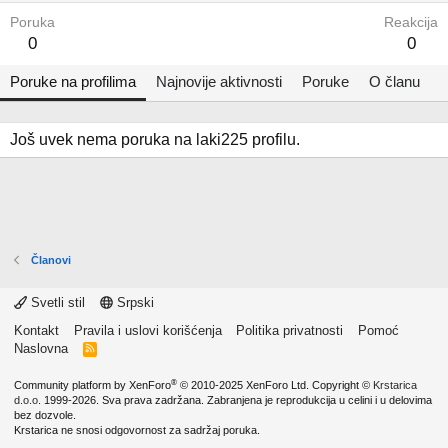
Poruka
Reakcija
0
0
Poruke na profilima
Najnovije aktivnosti
Poruke
O članu
Još uvek nema poruka na laki225 profilu.
Članovi
Svetli stil
Srpski
Kontakt
Pravila i uslovi korišćenja
Politika privatnosti
Pomoć
Naslovna
R
S
S
®
Community platform by XenForo
© 2010-2025 XenForo Ltd.
Copyright ©
Krstarica
d.o.o.
1999-2026. Sva prava zadržana. Zabranjena je reprodukcija u celini i u delovima
bez dozvole.
Krstarica ne snosi odgovornost za sadržaj poruka.