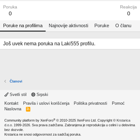
Poruka
Reakcija
0
0
Poruke na profilima
Najnovije aktivnosti
Poruke
O članu
Još uvek nema poruka na Laki555 profilu.
Članovi
Svetli stil
Srpski
Kontakt
Pravila i uslovi korišćenja
Politika privatnosti
Pomoć
Naslovna
R
S
S
®
Community platform by XenForo
© 2010-2025 XenForo Ltd.
Copyright ©
Krstarica
d.o.o.
1999-2026. Sva prava zadržana. Zabranjena je reprodukcija u celini i u delovima
bez dozvole.
Krstarica ne snosi odgovornost za sadržaj poruka.