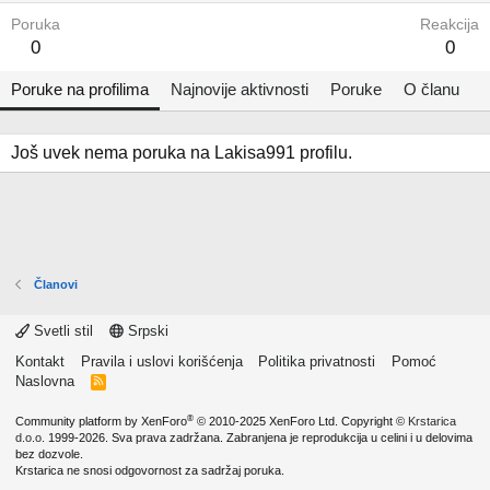
Poruka
Reakcija
0
0
Poruke na profilima
Najnovije aktivnosti
Poruke
O članu
Još uvek nema poruka na Lakisa991 profilu.
Članovi
Svetli stil
Srpski
Kontakt
Pravila i uslovi korišćenja
Politika privatnosti
Pomoć
Naslovna
R
S
S
®
Community platform by XenForo
© 2010-2025 XenForo Ltd.
Copyright ©
Krstarica
d.o.o.
1999-2026. Sva prava zadržana. Zabranjena je reprodukcija u celini i u delovima
bez dozvole.
Krstarica ne snosi odgovornost za sadržaj poruka.