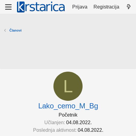
Prijava
Registracija
Članovi
L
Lako_cemo_M_Bg
Početnik
Učlanjen
04.08.2022.
Poslednja aktivnost
04.08.2022.