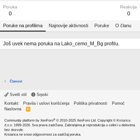
Poruka
Reakcija
0
0
Poruke na profilima
Najnovije aktivnosti
Poruke
O članu
Još uvek nema poruka na Lako_cemo_M_Bg profilu.
Članovi
Svetli stil
Srpski
Kontakt
Pravila i uslovi korišćenja
Politika privatnosti
Pomoć
Naslovna
R
S
S
®
Community platform by XenForo
© 2010-2025 XenForo Ltd.
Copyright ©
Krstarica
d.o.o.
1999-2026. Sva prava zadržana. Zabranjena je reprodukcija u celini i u delovima
bez dozvole.
Krstarica ne snosi odgovornost za sadržaj poruka.