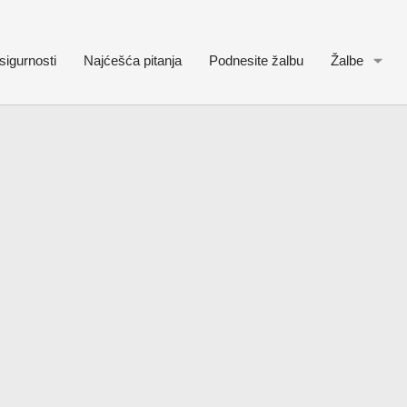
sigurnosti
Najćešća pitanja
Podnesite žalbu
Žalbe