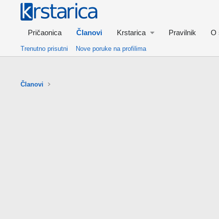
Pričaonica
Članovi
Krstarica
Pravilnik
O 
Trenutno prisutni
Nove poruke na profilima
Članovi