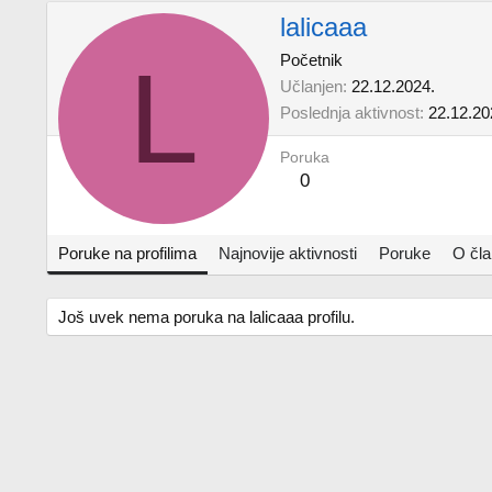
lalicaaa
L
Početnik
Učlanjen
22.12.2024.
Poslednja aktivnost
22.12.20
Poruka
0
Poruke na profilima
Najnovije aktivnosti
Poruke
O čl
Još uvek nema poruka na lalicaaa profilu.