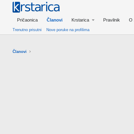
Pričaonica
Članovi
Krstarica
Pravilnik
O 
Trenutno prisutni
Nove poruke na profilima
Članovi