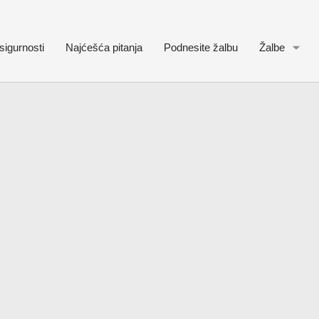
sigurnosti
Najćešća pitanja
Podnesite žalbu
Žalbe