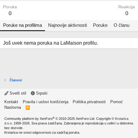
Poruka
Reakcija
0
0
Poruke na profilima
Najnovije aktivnosti
Poruke
O članu
Još uvek nema poruka na LaMaison profilu.
Članovi
Svetli stil
Srpski
Kontakt
Pravila i uslovi korišćenja
Politika privatnosti
Pomoć
Naslovna
R
S
S
®
Community platform by XenForo
© 2010-2025 XenForo Ltd.
Copyright ©
Krstarica
d.o.o.
1999-2026. Sva prava zadržana. Zabranjena je reprodukcija u celini i u delovima
bez dozvole.
Krstarica ne snosi odgovornost za sadržaj poruka.