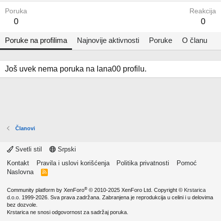
Poruka
Reakcija
0
0
Poruke na profilima
Najnovije aktivnosti
Poruke
O članu
Još uvek nema poruka na lana00 profilu.
Članovi
Svetli stil
Srpski
Kontakt
Pravila i uslovi korišćenja
Politika privatnosti
Pomoć
Naslovna
R
S
S
®
Community platform by XenForo
© 2010-2025 XenForo Ltd.
Copyright ©
Krstarica
d.o.o.
1999-2026. Sva prava zadržana. Zabranjena je reprodukcija u celini i u delovima
bez dozvole.
Krstarica ne snosi odgovornost za sadržaj poruka.