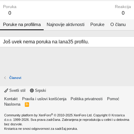
Poruka
Reakcija
0
0
Poruke na profilima
Najnovije aktivnosti
Poruke
O članu
Još uvek nema poruka na lana35 profilu.
Članovi
Svetli stil
Srpski
Kontakt
Pravila i uslovi korišćenja
Politika privatnosti
Pomoć
Naslovna
R
S
S
®
Community platform by XenForo
© 2010-2025 XenForo Ltd.
Copyright ©
Krstarica
d.o.o.
1999-2026. Sva prava zadržana. Zabranjena je reprodukcija u celini i u delovima
bez dozvole.
Krstarica ne snosi odgovornost za sadržaj poruka.