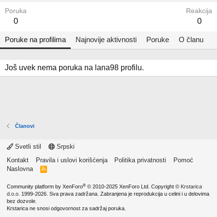
Poruka
Reakcija
0
0
Poruke na profilima
Najnovije aktivnosti
Poruke
O članu
Još uvek nema poruka na lana98 profilu.
Članovi
Svetli stil
Srpski
Kontakt
Pravila i uslovi korišćenja
Politika privatnosti
Pomoć
Naslovna
R
S
S
®
Community platform by XenForo
© 2010-2025 XenForo Ltd.
Copyright ©
Krstarica
d.o.o.
1999-2026. Sva prava zadržana. Zabranjena je reprodukcija u celini i u delovima
bez dozvole.
Krstarica ne snosi odgovornost za sadržaj poruka.