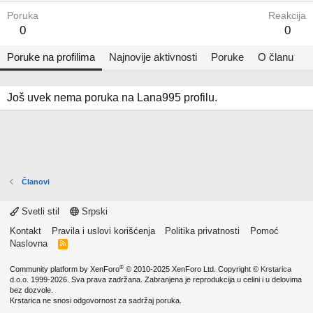
Poruka
Reakcija
0
0
Poruke na profilima
Najnovije aktivnosti
Poruke
O članu
Još uvek nema poruka na Lana995 profilu.
Članovi
Svetli stil
Srpski
Kontakt
Pravila i uslovi korišćenja
Politika privatnosti
Pomoć
Naslovna
R
S
S
®
Community platform by XenForo
© 2010-2025 XenForo Ltd.
Copyright ©
Krstarica
d.o.o.
1999-2026. Sva prava zadržana. Zabranjena je reprodukcija u celini i u delovima
bez dozvole.
Krstarica ne snosi odgovornost za sadržaj poruka.