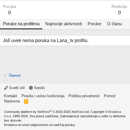
Poruka
Reakcija
0
0
Poruke na profilima
Najnovije aktivnosti
Poruke
O članu
Još uvek nema poruka na Lana_tv profilu.
Članovi
Svetli stil
Srpski
Kontakt
Pravila i uslovi korišćenja
Politika privatnosti
Pomoć
Naslovna
R
S
S
®
Community platform by XenForo
© 2010-2025 XenForo Ltd.
Copyright ©
Krstarica
d.o.o.
1999-2026. Sva prava zadržana. Zabranjena je reprodukcija u celini i u delovima
bez dozvole.
Krstarica ne snosi odgovornost za sadržaj poruka.