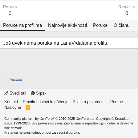
Poruka
Reakcija
0
0
Poruke na profilima
Najnovije aktivnosti
Poruke
O članu
Još uvek nema poruka na LanaVrdalama profilu.
Članovi
Svetli stil
Srpski
Kontakt
Pravila i uslovi korišćenja
Politika privatnosti
Pomoć
Naslovna
R
S
S
®
Community platform by XenForo
© 2010-2025 XenForo Ltd.
Copyright ©
Krstarica
d.o.o.
1999-2026. Sva prava zadržana. Zabranjena je reprodukcija u celini i u delovima
bez dozvole.
Krstarica ne snosi odgovornost za sadržaj poruka.