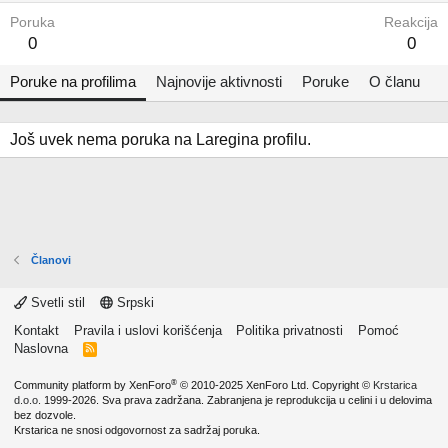
Poruka
Reakcija
0
0
Poruke na profilima
Najnovije aktivnosti
Poruke
O članu
Još uvek nema poruka na Laregina profilu.
Članovi
Svetli stil
Srpski
Kontakt
Pravila i uslovi korišćenja
Politika privatnosti
Pomoć
Naslovna
R
S
S
®
Community platform by XenForo
© 2010-2025 XenForo Ltd.
Copyright ©
Krstarica
d.o.o.
1999-2026. Sva prava zadržana. Zabranjena je reprodukcija u celini i u delovima
bez dozvole.
Krstarica ne snosi odgovornost za sadržaj poruka.