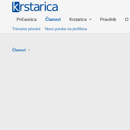
Pričaonica
Članovi
Krstarica
Pravilnik
O 
Trenutno prisutni
Nove poruke na profilima
Članovi