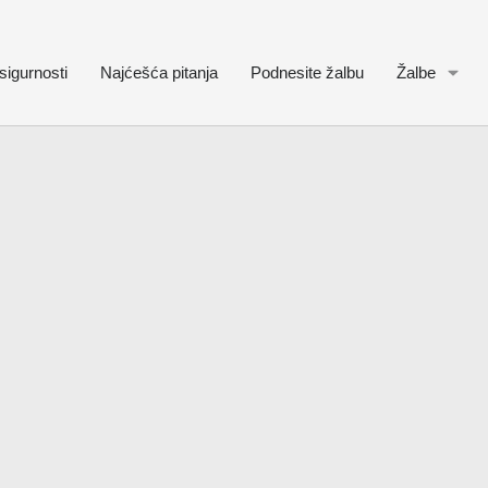
sigurnosti
Najćešća pitanja
Podnesite žalbu
Žalbe