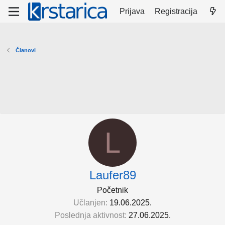
Prijava
Registracija
Članovi
L
Laufer89
Početnik
Učlanjen
19.06.2025.
Poslednja aktivnost
27.06.2025.