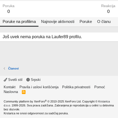
Poruka
Reakcija
0
0
Poruke na profilima
Najnovije aktivnosti
Poruke
O članu
Još uvek nema poruka na Laufer89 profilu.
Članovi
Svetli stil
Srpski
Kontakt
Pravila i uslovi korišćenja
Politika privatnosti
Pomoć
Naslovna
R
S
S
®
Community platform by XenForo
© 2010-2025 XenForo Ltd.
Copyright ©
Krstarica
d.o.o.
1999-2026. Sva prava zadržana. Zabranjena je reprodukcija u celini i u delovima
bez dozvole.
Krstarica ne snosi odgovornost za sadržaj poruka.