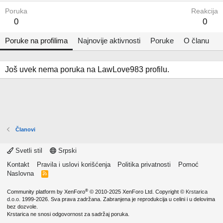
Poruka
Reakcija
0
0
Poruke na profilima
Najnovije aktivnosti
Poruke
O članu
Još uvek nema poruka na LawLove983 profilu.
Članovi
Svetli stil
Srpski
Kontakt
Pravila i uslovi korišćenja
Politika privatnosti
Pomoć
Naslovna
R
S
S
®
Community platform by XenForo
© 2010-2025 XenForo Ltd.
Copyright ©
Krstarica
d.o.o.
1999-2026. Sva prava zadržana. Zabranjena je reprodukcija u celini i u delovima
bez dozvole.
Krstarica ne snosi odgovornost za sadržaj poruka.