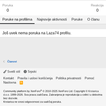
Poruka
Reakcija
0
0
Poruke na profilima
Najnovije aktivnosti
Poruke
O članu
Još uvek nema poruka na Laza74 profilu.
Članovi
Svetli stil
Srpski
Kontakt
Pravila i uslovi korišćenja
Politika privatnosti
Pomoć
Naslovna
R
S
S
®
Community platform by XenForo
© 2010-2025 XenForo Ltd.
Copyright ©
Krstarica
d.o.o.
1999-2026. Sva prava zadržana. Zabranjena je reprodukcija u celini i u delovima
bez dozvole.
Krstarica ne snosi odgovornost za sadržaj poruka.