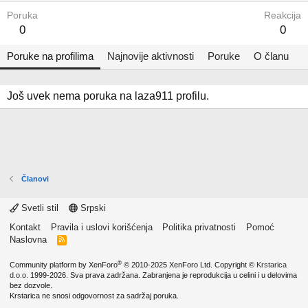
Poruka
Reakcija
0
0
Poruke na profilima
Najnovije aktivnosti
Poruke
O članu
Još uvek nema poruka na laza911 profilu.
Članovi
Svetli stil
Srpski
Kontakt
Pravila i uslovi korišćenja
Politika privatnosti
Pomoć
Naslovna
R
S
S
®
Community platform by XenForo
© 2010-2025 XenForo Ltd.
Copyright ©
Krstarica
d.o.o.
1999-2026. Sva prava zadržana. Zabranjena je reprodukcija u celini i u delovima
bez dozvole.
Krstarica ne snosi odgovornost za sadržaj poruka.