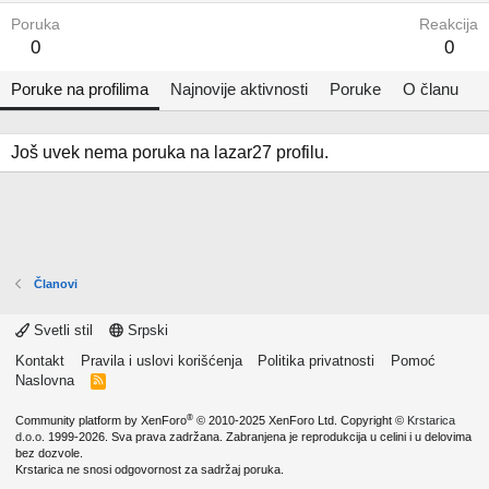
Poruka
Reakcija
0
0
Poruke na profilima
Najnovije aktivnosti
Poruke
O članu
Još uvek nema poruka na lazar27 profilu.
Članovi
Svetli stil
Srpski
Kontakt
Pravila i uslovi korišćenja
Politika privatnosti
Pomoć
Naslovna
R
S
S
®
Community platform by XenForo
© 2010-2025 XenForo Ltd.
Copyright ©
Krstarica
d.o.o.
1999-2026. Sva prava zadržana. Zabranjena je reprodukcija u celini i u delovima
bez dozvole.
Krstarica ne snosi odgovornost za sadržaj poruka.