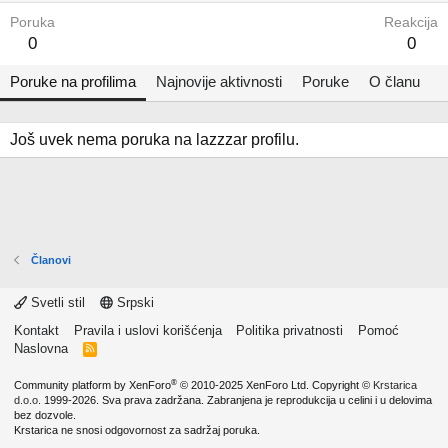
Poruka
Reakcija
0
0
Poruke na profilima
Najnovije aktivnosti
Poruke
O članu
Još uvek nema poruka na lazzzar profilu.
Članovi
Svetli stil
Srpski
Kontakt
Pravila i uslovi korišćenja
Politika privatnosti
Pomoć
Naslovna
R
S
S
®
Community platform by XenForo
© 2010-2025 XenForo Ltd.
Copyright ©
Krstarica
d.o.o.
1999-2026. Sva prava zadržana. Zabranjena je reprodukcija u celini i u delovima
bez dozvole.
Krstarica ne snosi odgovornost za sadržaj poruka.