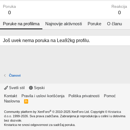
Poruka
Reakcija
0
0
Poruke na profilima
Najnovije aktivnosti
Poruke
O članu
Još uvek nema poruka na Lea92kg profilu.
Članovi
Svetli stil
Srpski
Kontakt
Pravila i uslovi korišćenja
Politika privatnosti
Pomoć
Naslovna
R
S
S
®
Community platform by XenForo
© 2010-2025 XenForo Ltd.
Copyright ©
Krstarica
d.o.o.
1999-2026. Sva prava zadržana. Zabranjena je reprodukcija u celini i u delovima
bez dozvole.
Krstarica ne snosi odgovornost za sadržaj poruka.