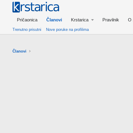
Pričaonica
Članovi
Krstarica
Pravilnik
O 
Trenutno prisutni
Nove poruke na profilima
Članovi