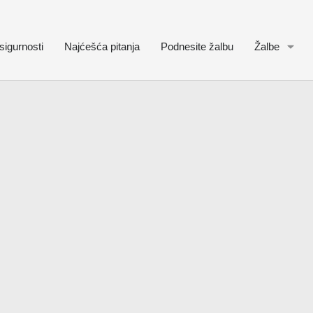
sigurnosti
Najćešća pitanja
Podnesite žalbu
Žalbe