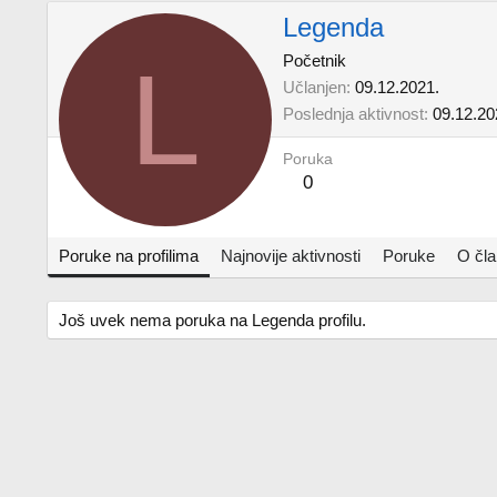
Legenda
L
Početnik
Učlanjen
09.12.2021.
Poslednja aktivnost
09.12.20
Poruka
0
Poruke na profilima
Najnovije aktivnosti
Poruke
O čl
Još uvek nema poruka na Legenda profilu.