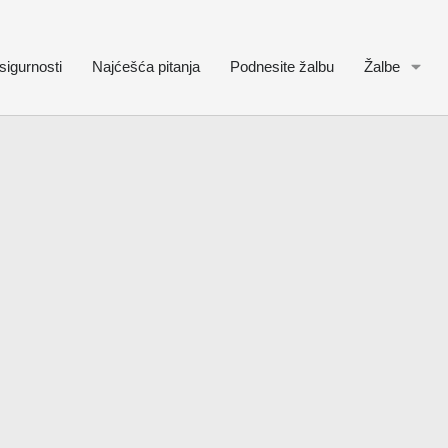
sigurnosti
Najćešća pitanja
Podnesite žalbu
Žalbe