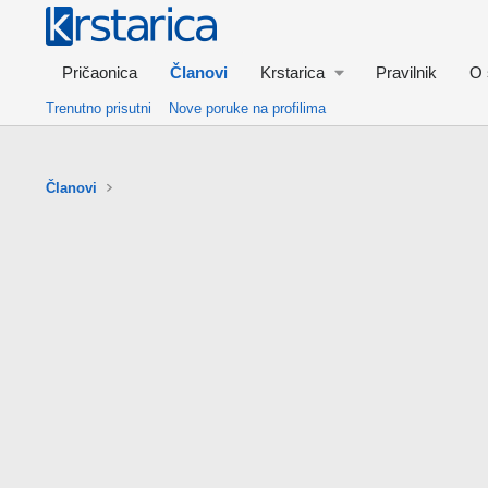
Pričaonica
Članovi
Krstarica
Pravilnik
O 
Trenutno prisutni
Nove poruke na profilima
Članovi