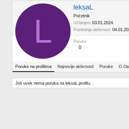
leksaL
L
Početnik
Učlanjen
03.01.2024.
Poslednja aktivnost
04.01.20
Poruka
0
Poruke na profilima
Najnovije aktivnosti
Poruke
O čl
Još uvek nema poruka na leksaL profilu.