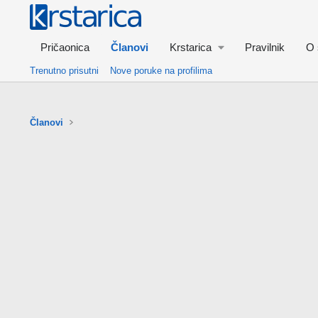
Pričaonica
Članovi
Krstarica
Pravilnik
O 
Trenutno prisutni
Nove poruke na profilima
Članovi