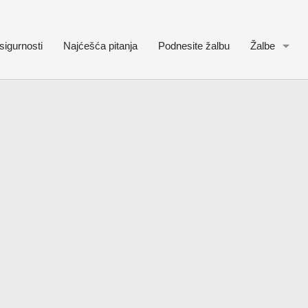
sigurnosti
Najćešća pitanja
Podnesite žalbu
Žalbe