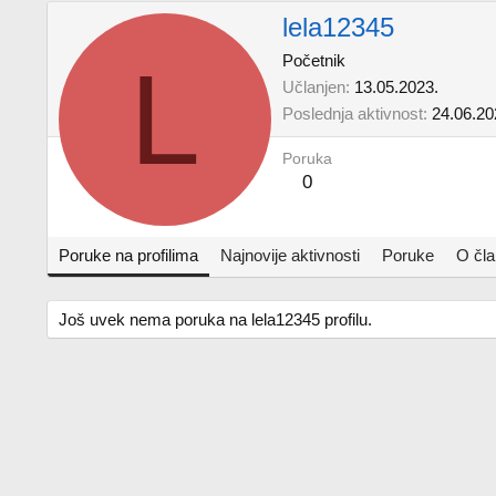
lela12345
L
Početnik
Učlanjen
13.05.2023.
Poslednja aktivnost
24.06.20
Poruka
0
Poruke na profilima
Najnovije aktivnosti
Poruke
O čl
Još uvek nema poruka na lela12345 profilu.